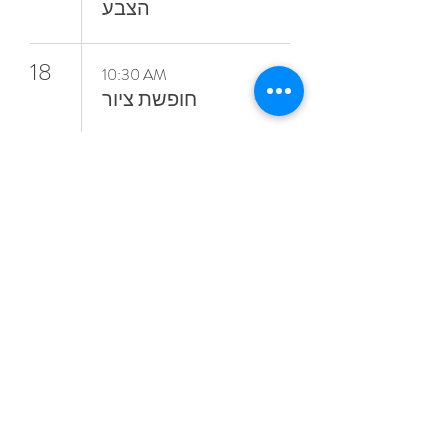
‬הצבע
18
10:30 AM
חופשת ציור
4:00 PM
סדנאות קיץ
מתחלפות
19
6:00 PM
קורס ציור בשמן
אל־א־פרימה
ללא ממסים
23
4:30 PM