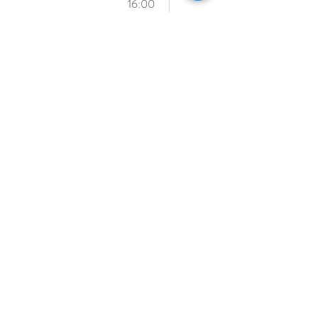
16:00
סדנאות קיץ
מתחלפות
19
18:00
קורס ציור בשמן
אל־א־פרימה
ללא ממסים
23
16:30
לצלול‭ ‬לצבע‭
24
10:30
‬הצבע