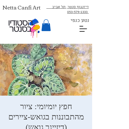
Netta Canfi Art
דיזנגוף סנטר, תל אביב
053-579-1333⁩
נטע כנפי
חפץ יומיומי: ציור
מהתבוננות בגואש-ציירים
(דיזיינר גואש)