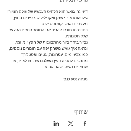
פרטי האירוע
דיזיינר-גואש הוא הלהיט העכשיו של עולם הציור! 
גילו אותו ציירי שמן ואקריליק שמציירים בחוץ, 
מעצבים ואנשי קונספט ארט. 
בסדנה זו תוכלו להכיר את החומר הנעים הזה על 
שלל תכונותיו. 
נצייר ביחד ציור מהתבוננות של חפץ יומיומי, 
ונראה איך גואש משחק יפה עם חומרים נוספים, 
כמו צבעי מים, עפרונות, עטים ופסטל רך. 
מוזמנים להביא חפץ משלכם שתרצו לצייר, או 
שתציירו משהו שאני אביא.
מנחה נטע כנפי
שיתוף