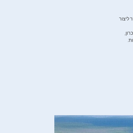
 ליצור
רון,