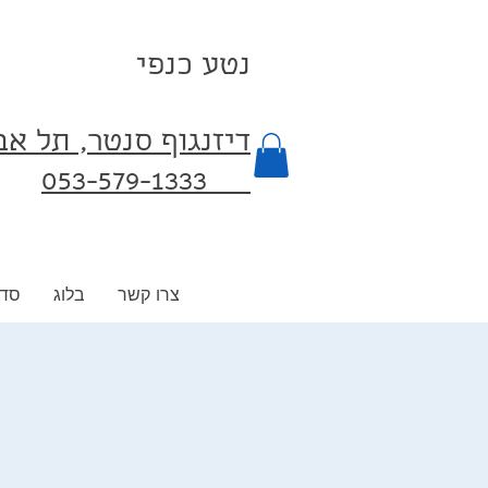
נטע כנפי
דיזנגוף סנטר, תל א
053-579-1333⁩
צרו קשר
בלוג
סדנ