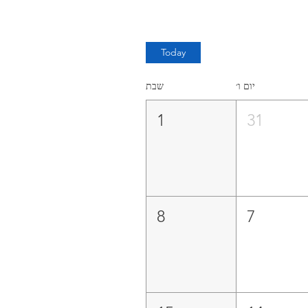
Today
יום ו׳
שבת
1
31
8
7