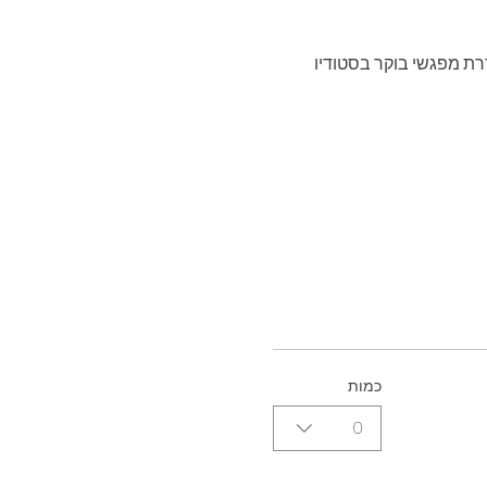
‬‭ ‬מזמינה‭ ‬אתכן‭.‬ם‭ ‬לשעה‭ ‬של‭ ‬שקט‭, ‬התבוננות‭ ‬וחיבור‭. ‬סדרת‭ ‬מפגשי‭ ‬בוקר‭ ‬בסטודיו‭ 
כמות
0