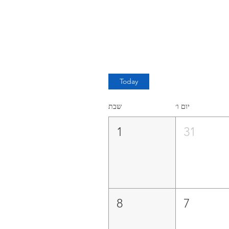
Today
יום ו׳
שבת
1
31
8
7