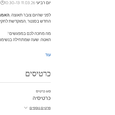
יום רביעי 11.03.26  10:30-13🕛
לפני‭ ‬שהיום‭ ‬צובר‭ ‬תאוצה‭, 
‬האמנית‭ ‬שחר‭‬
‬החדש‭ ‬בסנטר‭, ‬המוקדשת‭ ‬לחקירה‭ ‬אישית‭ ‬דרך‭ ‬צבעי‭ ‬מים‭ ‬וטבע‭ ‬דומם‭.‬
מה‭ ‬מחכה‭ ‬לכם‭ ‬במפגשים‭?‬
האטה: ‭‬שעה‭ ‬שמתחילה‭ ‬בנשימה‭ ‬ובמבט‭ ‬איטי‭ ‬על‭ ‬היופי‭ ‬שבהתבוננות‭.‬
עוד
כרטיסים
סוג כרטיס
כרטיסיה
פרטים נוספים