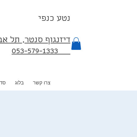
נטע כנפי
דיזנגוף סנטר, תל א
053-579-1333⁩
צרו קשר
בלוג
סדנ