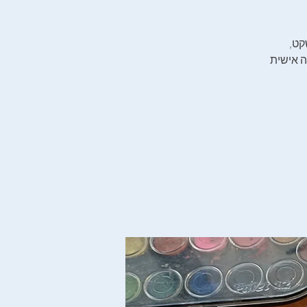
לפני‭ ‬שהיום‭ ‬צובר‭ ‬תאוצה‭, ‬האמנית‭ ‬שחר‭ ‬לבוביץ‮'‬‭ ‬מזמינה‭ ‬אתכן‭.‬ם‭ ‬לשעה‭ ‬של‭ ‬שקט‭,