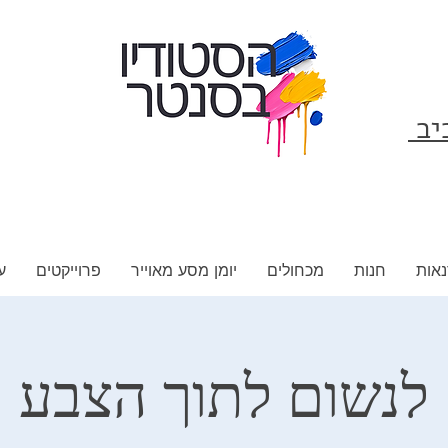
ביב
אות
חנות
מכחולים
יומן מסע מאוייר
פרוייקטים
ע
לנשום‭ ‬לתוך‭ ‬הצבע