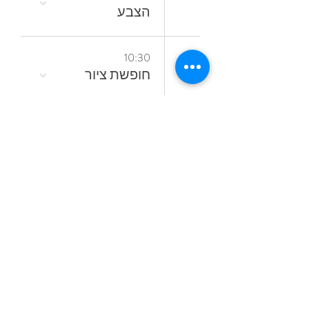
‬הצבע
18
10:30
חופשת ציור
16:00
סדנאות קיץ
מתחלפות
19
18:00
קורס ציור בשמן
אל־א־פרימה
ללא ממסים
23
16:30