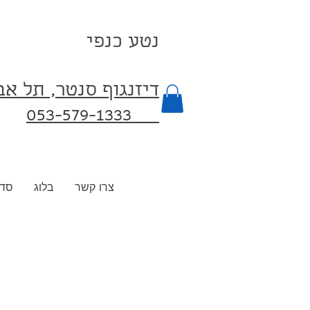
נטע כנפי
דיזנגוף סנטר, תל א
053-579-1333⁩
צרו קשר
בלוג
סדנ