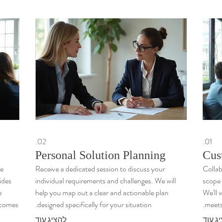
02.
01.
Personal Solution Planning
Cus
ce
Receive a dedicated session to discuss your
Collab
ides
individual requirements and challenges. We will
scope 
e
help you map out a clear and actionable plan
We'll 
comes.
designed specifically for your situation.
meets
ג עוד
להציג עוד