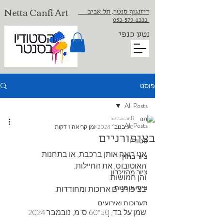
Netta Canfi Art
דיזנגוף סנטר, תל אביב
053-579-1333⁩
נטע כנפי
פוסט
All Posts
nettacanfi
All Posts
30 בנוב׳ 2024
זמן קריאה 1 דקות
בציפורניים
סטודיו
אני רואה אותן ברכבת, או בתחנות 
ציור בחוץ
האוטובוס, את החיילות.
ציור מהזיכרון
והן חמושות.
ציוד אומנות
בציפורניים ארוכות ומחודדות.
תערוכות ואירועים
שמן על בד, 50*60 ס"מ, נובמבר 2024