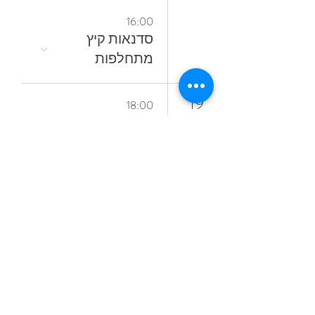
16:00
סדנאות קיץ
מתחלפות
19
18:00
קורס ציור בשמן
אל־א־פרימה
ללא ממסים
23
16:30
לצלול‭ ‬לצבע‭
24
10:30
‬הצבע