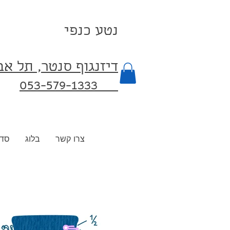
נטע כנפי
דיזנגוף סנטר, תל א
053-579-1333⁩
צרו קשר
בלוג
סדנ