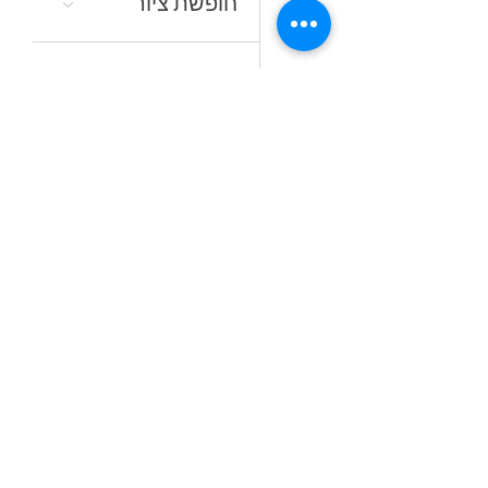
חופשת ציור
16:00
סדנאות קיץ
מתחלפות
19
18:00
קורס ציור בשמן
אל־א־פרימה
ללא ממסים
23
16:30
לצלול‭ ‬לצבע‭
24
10:30