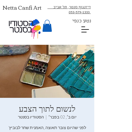
Netta Canfi Art
דיזנגוף סנטר, תל אביב
053-579-1333⁩
נטע כנפי
לנשום‭ ‬לתוך‭ ‬הצבע
יום ב׳, 02 בפבר׳
  |  
הסטודיו בסנטר
לפני‭ ‬שהיום‭ ‬צובר‭ ‬תאוצה‭, ‬האמנית‭ ‬שחר‭ ‬לבוביץ‮'‬‭