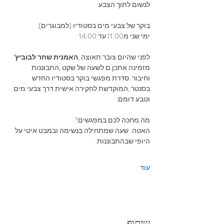
לנשום‭ ‬לתוך‭ ‬הצבע 
בוקר‭ ‬של‭ ‬צבעי‭ ‬מים‭ ‬בסטודיו (למבוגרים)
ימי‭ ‬שני‭ ‬מ11:00 עד 14:00
לפני‭ ‬שהיום‭ ‬צובר‭ ‬תאוצה‭, 
‬האמנית‭ ‬שחר‭ ‬לבוביץ'
‬‭ 
‬מזמינה‭ ‬אתכן‭.‬ם‭ ‬לשעה‭ ‬של‭ ‬שקט‭, ‬התבוננות‭ 
‬וחיבור‭. ‬סדרת‭ ‬מפגשי‭ ‬בוקר‭ ‬בסטודיו‭ ‬החדש‭ 
‬בסנטר‭, ‬המוקדשת‭ ‬לחקירה‭ ‬אישית‭ ‬דרך‭ ‬צבעי‭ ‬מים‭ 
‬וטבע‭ ‬דומם‭.‬
מה‭ ‬מחכה‭ ‬לכם‭ ‬במפגשים‭?‬
האטה: ‭‬שעה‭ ‬שמתחילה‭ ‬בנשימה‭ ‬ובמבט‭ ‬איטי‭ ‬על‭ 
‬היופי‭ ‬שבהתבוננות‭.‬
עוד
שיתוף