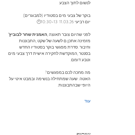
לנשום‭ ‬לתוך‭ ‬הצבע 
בוקר‭ ‬של‭ ‬צבעי‭ ‬מים‭ ‬בסטודיו (למבוגרים)
יום רביעי 11.03.26  10:30-13🕛
לפני‭ ‬שהיום‭ ‬צובר‭ ‬תאוצה‭, 
‬האמנית‭ ‬שחר‭ ‬לבוביץ'
‬‭ 
‬מזמינה‭ ‬אתכן‭.‬ם‭ ‬לשעה‭ ‬של‭ ‬שקט‭, ‬התבוננות‭ 
‬וחיבור‭. ‬סדרת‭ ‬מפגשי‭ ‬בוקר‭ ‬בסטודיו‭ ‬החדש‭ 
‬בסנטר‭, ‬המוקדשת‭ ‬לחקירה‭ ‬אישית‭ ‬דרך‭ ‬צבעי‭ ‬מים‭ 
‬וטבע‭ ‬דומם‭.‬
מה‭ ‬מחכה‭ ‬לכם‭ ‬במפגשים‭?‬
האטה: ‭‬שעה‭ ‬שמתחילה‭ ‬בנשימה‭ ‬ובמבט‭ ‬איטי‭ ‬על‭ 
‬היופי‭ ‬שבהתבוננות‭.‬
עוד
שיתוף