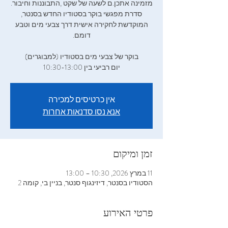
‬מזמינה‭ ‬אתכן‭.‬ם‭ ‬לשעה‭ ‬של‭ ‬שקט‭, ‬התבוננות‭ ‬וחיבור‭.
‬סדרת‭ ‬מפגשי‭ ‬בוקר‭ ‬בסטודיו‭ ‬החדש‭ ‬בסנטר‭,
יום רביעי בין 10:30-13:00
אין כרטיסים למכירה
אנא נסו סדנאות אחרות
זמן ומיקום
11 במרץ 2026, 10:30 – 13:00
הסטודיו בסנטר, דיזינגוף סנטר, בניין בי, קומה 2
פרטי האירוע