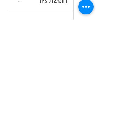
חופשת ציור
16:00
סדנאות קיץ
מתחלפות
19
18:00
קורס ציור בשמן
אל־א־פרימה
ללא ממסים
23
16:30
לצלול‭ ‬לצבע‭
24
10:30