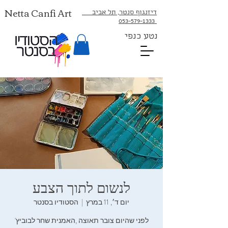
Netta Canfi Art
דיזנגוף סנטר, תל אביב
053-579-1333⁩
נטע כנפי
לנשום‭ ‬לתוך‭ ‬הצבע
יום ד׳, 11 במרץ
  |  
הסטודיו בסנטר
לפני‭ ‬שהיום‭ ‬צובר‭ ‬תאוצה‭, ‬האמנית‭ ‬שחר‭ ‬לבוביץ‮'‬‭