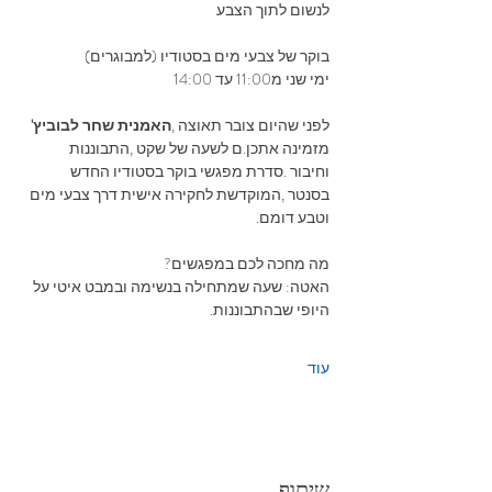
לנשום‭ ‬לתוך‭ ‬הצבע 
בוקר‭ ‬של‭ ‬צבעי‭ ‬מים‭ ‬בסטודיו (למבוגרים)
ימי‭ ‬שני‭ ‬מ11:00 עד 14:00
לפני‭ ‬שהיום‭ ‬צובר‭ ‬תאוצה‭, 
‬האמנית‭ ‬שחר‭ ‬לבוביץ'
‬‭ 
‬מזמינה‭ ‬אתכן‭.‬ם‭ ‬לשעה‭ ‬של‭ ‬שקט‭, ‬התבוננות‭ 
‬וחיבור‭. ‬סדרת‭ ‬מפגשי‭ ‬בוקר‭ ‬בסטודיו‭ ‬החדש‭ 
‬בסנטר‭, ‬המוקדשת‭ ‬לחקירה‭ ‬אישית‭ ‬דרך‭ ‬צבעי‭ ‬מים‭ 
‬וטבע‭ ‬דומם‭.‬
מה‭ ‬מחכה‭ ‬לכם‭ ‬במפגשים‭?‬
האטה: ‭‬שעה‭ ‬שמתחילה‭ ‬בנשימה‭ ‬ובמבט‭ ‬איטי‭ ‬על‭ 
‬היופי‭ ‬שבהתבוננות‭.‬
עוד
שיתוף