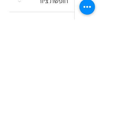
חופשת ציור
16:00
סדנאות קיץ
מתחלפות
19
18:00
קורס ציור בשמן
אל־א־פרימה
ללא ממסים
23
16:30
לצלול‭ ‬לצבע‭
24
10:30