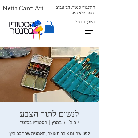
Netta Canfi Art
דיזנגוף סנטר, תל אביב
053-579-1333⁩
נטע כנפי
לנשום‭ ‬לתוך‭ ‬הצבע
יום ב׳, 16 במרץ
  |  
הסטודיו בסנטר
לפני‭ ‬שהיום‭ ‬צובר‭ ‬תאוצה‭, ‬האמנית‭ ‬שחר‭ ‬לבוביץ‮'‬‭