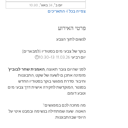
יום ב׳, 24 באוג׳, 10:30
צפייה בכל 4 התאריכים
פרטי האירוע
לנשום‭ ‬לתוך‭ ‬הצבע 
בוקר‭ ‬של‭ ‬צבעי‭ ‬מים‭ ‬בסטודיו (למבוגרים)
יום רביעי 11.03.26  10:30-13🕛
לפני‭ ‬שהיום‭ ‬צובר‭ ‬תאוצה‭, 
‬האמנית‭ ‬שחר‭ ‬לבוביץ'
‬‭ 
‬מזמינה‭ ‬אתכן‭.‬ם‭ ‬לשעה‭ ‬של‭ ‬שקט‭, ‬התבוננות‭ 
‬וחיבור‭. ‬סדרת‭ ‬מפגשי‭ ‬בוקר‭ ‬בסטודיו‭ ‬החדש‭ 
‬בסנטר‭, ‬המוקדשת‭ ‬לחקירה‭ ‬אישית‭ ‬דרך‭ ‬צבעי‭ ‬מים‭ 
‬וטבע‭ ‬דומם‭.‬
מה‭ ‬מחכה‭ ‬לכם‭ ‬במפגשים‭?‬
האטה: ‭‬שעה‭ ‬שמתחילה‭ ‬בנשימה‭ ‬ובמבט‭ ‬איטי‭ ‬על‭ 
‬היופי‭ ‬שבהתבוננות‭.‬