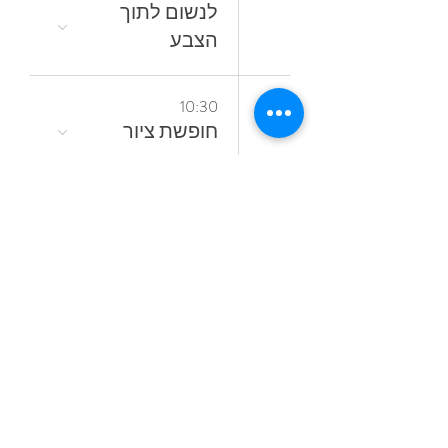
‬הצבע
18
10:30
חופשת ציור
16:00
סדנאות קיץ
מתחלפות
19
18:00
קורס ציור בשמן
אל־א־פרימה
ללא ממסים