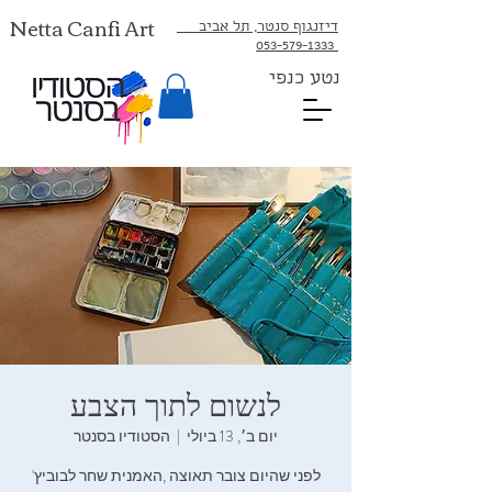
Netta Canfi Art
דיזנגוף סנטר, תל אביב
053-579-1333⁩
נטע כנפי
לנשום‭ ‬לתוך‭ ‬הצבע
יום ב׳, 13 ביולי
  |  
הסטודיו בסנטר
לפני‭ ‬שהיום‭ ‬צובר‭ ‬תאוצה‭, ‬האמנית‭ ‬שחר‭ ‬לבוביץ‮'‬‭