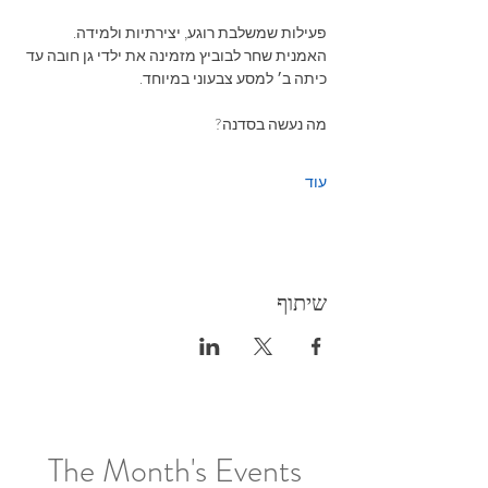
פעילות‭ ‬שמשלבת‭ ‬רוגע‭,‬ יצירתיות‭ ‬ולמידה.
האמנית‭ ‬שחר‭ ‬לבוביץ ‬מזמינה‭ ‬את‭ ‬ילדי‭ ‬גן‭ ‬חובה‭ ‬עד‭ 
‬כיתה‭ ‬ב׳ למסע‭ ‬צבעוני‭ ‬במיוחד‭.‬
מה‭ ‬נעשה‭ ‬בסדנה‭?‬
עוד
שיתוף
The Month's Events