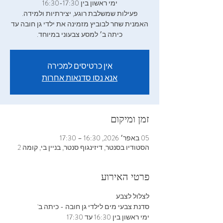
‬כיתה‭ ‬ב׳ למסע‭ ‬צבעוני‭ ‬במיוחד‭.‬
אין כרטיסים למכירה
אנא נסו סדנאות אחרות
זמן ומיקום
05 באפר׳ 2026, 16:30 – 17:30
הסטודיו בסנטר, דיזינגוף סנטר, בניין בי, קומה 2
פרטי האירוע
לצלול‭ ‬לצבע‭ ‬
סדנת‭ ‬צבעי‭ ‬מים‭ ‬לילדי‭ ‬גן‭ ‬חובה‭- ‬ כיתה‭ ‬ב‮'‬
ימי‭ ‬ראשון‭ ‬בין16‭:‬30‭ ‬ עד ‭ ‬17:30