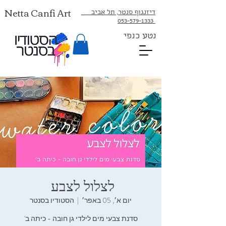
Netta Canfi Art
דיזנגוף סנטר, תל אביב
053-579-1333⁩
נטע כנפי
לצלול‭ ‬לצבע‭ ‬
יום א׳, 05 באפר׳
  |  
הסטודיו בסנטר