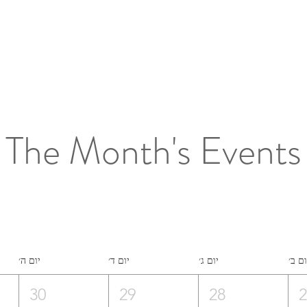
The Month's Events
ום ב׳
יום ג׳
יום ד׳
יום ה׳
30
29
28