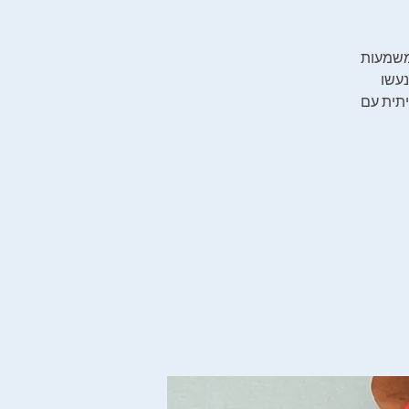
 משמעות
נעשו
יתית עם