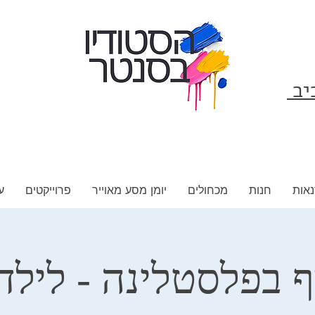
ביב
אות
חנות
מכחולים
יומן מסע מאוייר
פרוייקטים
ע
 בפלסטלינה - לילדי