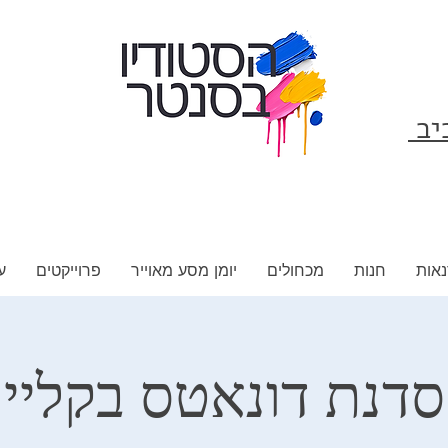
ביב
אות
חנות
מכחולים
יומן מסע מאוייר
פרוייקטים
ע
סדנת דונאטס בקליי