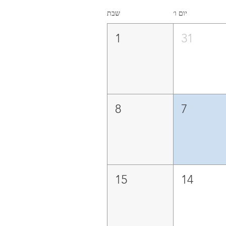
יום ו׳
שבת
1
31
8
7
15
14