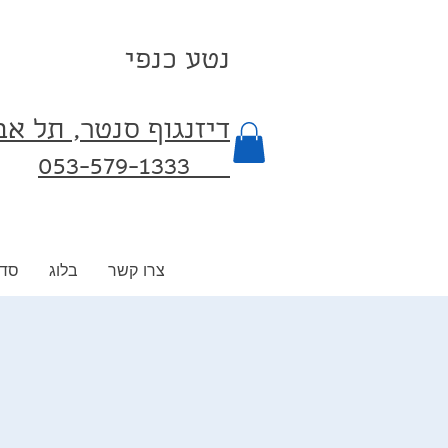
נטע כנפי
דיזנגוף סנטר, תל א
053-579-1333⁩
צרו קשר
בלוג
סדנ