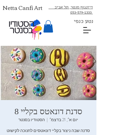
Netta Canfi Art
דיזנגוף סנטר, תל אביב
053-579-1333⁩
נטע כנפי
סדנת דונאטס בקליי 8
יום א׳, 21 בדצמ׳
  |  
הסטודיו בסנטר
סדנה שבה ניצור בקליי דונאטסים לחנוכה לקישוט