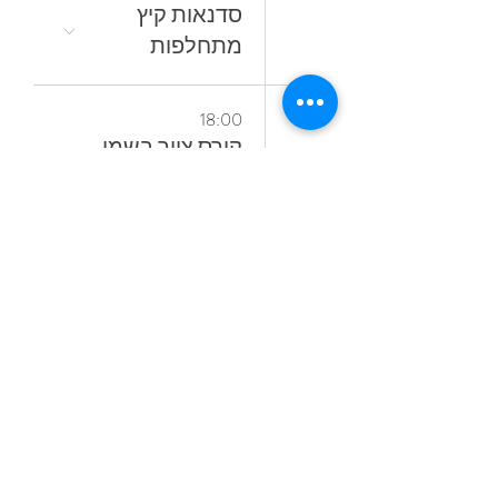
סדנאות קיץ
מתחלפות
19
18:00
קורס ציור בשמן
אל־א־פרימה
ללא ממסים
23
16:30
לצלול‭ ‬לצבע‭
24
10:30
‬הצבע