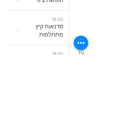
חופשת ציור
16:00
סדנאות קיץ
מתחלפות
19
18:00
קורס ציור בשמן
אל־א־פרימה
ללא ממסים
23
16:30
לצלול‭ ‬לצבע‭
24
10:30