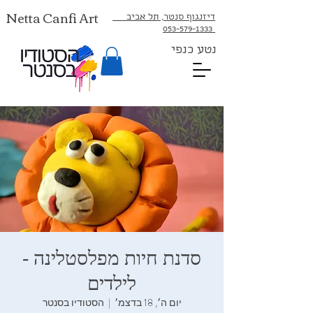
Netta Canfi Art
דיזנגוף סנטר, תל אביב
053-579-1333⁩
נטע כנפי
סדנת חיות מפלסטלינה -
לילדים
יום ה׳, 18 בדצמ׳
  |  
הסטודיו בסנטר