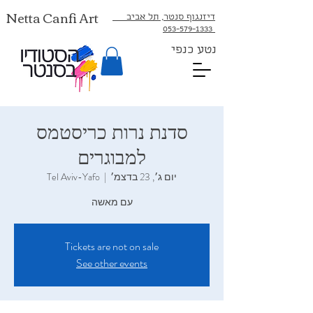
Netta Canfi Art
דיזנגוף סנטר, תל אביב
053-579-1333⁩
נטע כנפי
סדנת נרות כריסטמס
למבוגרים
יום ג׳, 23 בדצמ׳
  |  
Tel Aviv-Yafo
עם מאשה
Tickets are not on sale
See other events