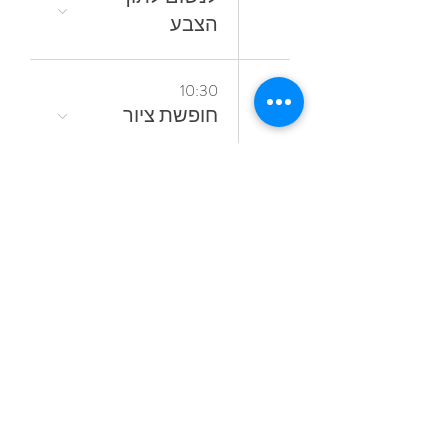
‬הצבע
18
10:30
חופשת ציור
16:00
סדנאות קיץ
מתחלפות
19
18:00
קורס ציור בשמן
אל־א־פרימה
ללא ממסים
23
16:30