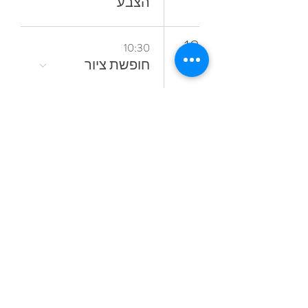
‬הצבע
18
10:30
חופשת ציור
16:00
סדנאות קיץ
מתחלפות
19
18:00
קורס ציור בשמן
אל־א־פרימה
ללא ממסים
23
16:30