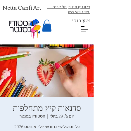
Netta Canfi Art
דיזנגוף סנטר, תל אביב
053-579-1333⁩
נטע כנפי
סדנאות קיץ מתחלפות
יום ג׳, 28 ביולי
  |  
הסטודיו בסנטר