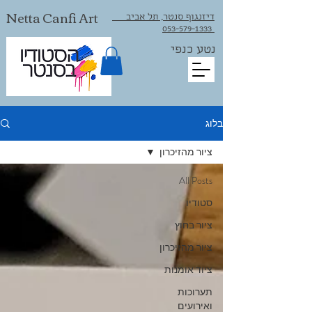
Netta Canfi Art
דיזנגוף סנטר, תל אביב
053-579-1333⁩
נטע כנפי
בלוג
ציור מהזיכרון
All Posts
סטודיו
ציור בחוץ
ציור מהזיכרון
ציוד אומנות
תערוכות
ואירועים