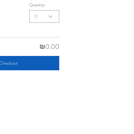
Quantity
0
₪0.00
Checkout