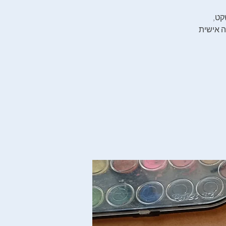
לפני‭ ‬שהיום‭ ‬צובר‭ ‬תאוצה‭, ‬האמנית‭ ‬שחר‭ ‬לבוביץ‮'‬‭ ‬מזמינה‭ ‬אתכן‭.‬ם‭ ‬לשעה‭ ‬של‭ ‬שקט‭,