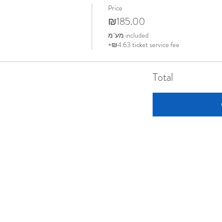
Price
₪185.00
מע"מ included
+₪4.63 ticket service fee
Total