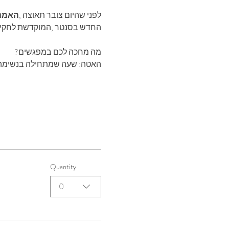
לפני‭ ‬שהיום‭ ‬צובר‭ ‬תאוצה‭, 
‬האמנית‭ ‬שחר‭‬
‬החדש‭ ‬בסנטר‭, ‬המוקדשת‭ ‬לחקירה‭ ‬אישית‭ ‬דרך‭ ‬צבעי‭ ‬מים‭ ‬וטבע‭ ‬דומם‭.‬
מה‭ ‬מחכה‭ ‬לכם‭ ‬במפגשים‭?‬
האטה: ‭‬שעה‭ ‬שמתחילה‭ ‬בנשימה‭ ‬ובמבט‭ ‬איטי‭ ‬על‭ ‬היופי‭ ‬שבהתבוננות‭.‬
Quantity
0