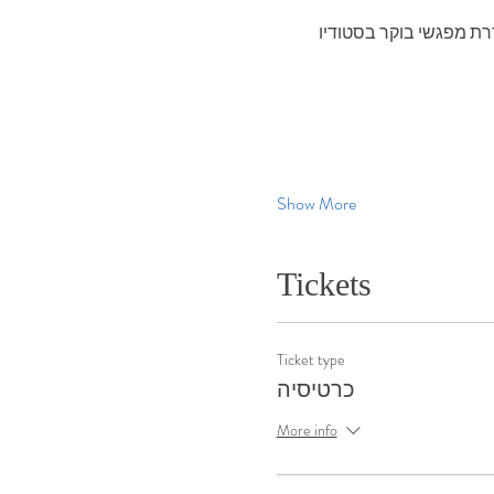
‬‭ ‬מזמינה‭ ‬אתכן‭.‬ם‭ ‬לשעה‭ ‬של‭ ‬שקט‭, ‬התבוננות‭ ‬וחיבור‭. ‬סדרת‭ ‬מפגשי‭ ‬בוקר‭ ‬בסטודיו‭ 
Show More
Tickets
Ticket type
כרטיסיה
More info