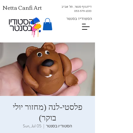
Netta Canfi Art
דיזנגוף סנטר, תל אביב
053-579-1333⁩
הסטודיו בסנטר
פלסטי-לנה (מחזור יולי
בוקר)
הסטודיו בסנטר
  |  
Sun, Jul 05